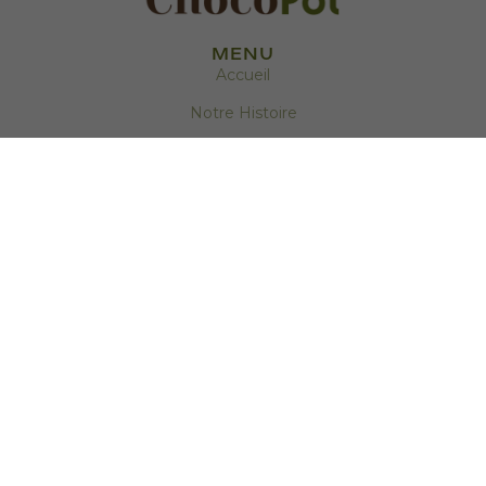
MENU
Accueil
Notre Histoire
Contact
Produits
Comprendre le CBD
PRODUITS
Tablettes
RESEAUX
Instagram
Facebook
AUTRES
Mentions Légales
Conditions d'utilisation